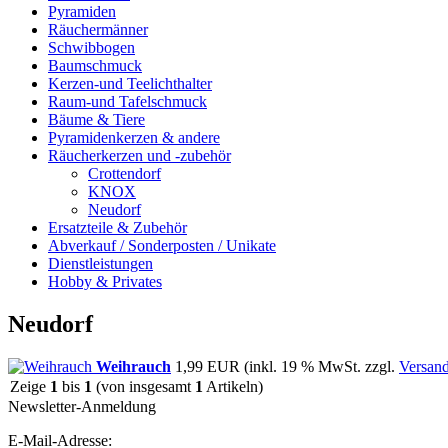
Pyramiden
Räuchermänner
Schwibbogen
Baumschmuck
Kerzen-und Teelichthalter
Raum-und Tafelschmuck
Bäume & Tiere
Pyramidenkerzen & andere
Räucherkerzen und -zubehör
Crottendorf
KNOX
Neudorf
Ersatzteile & Zubehör
Abverkauf / Sonderposten / Unikate
Dienstleistungen
Hobby & Privates
Neudorf
Weihrauch
1,99 EUR
(inkl. 19 % MwSt. zzgl.
Versan
Zeige
1
bis
1
(von insgesamt
1
Artikeln)
Newsletter-Anmeldung
E-Mail-Adresse: