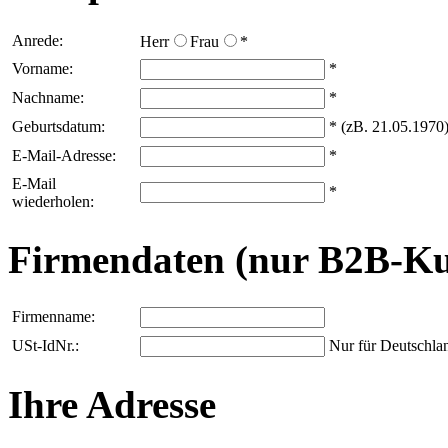
Anrede:
Herr
Frau
*
Vorname:
*
Nachname:
*
Geburtsdatum:
* (zB. 21.05.1970
E-Mail-Adresse:
*
E-Mail
*
wiederholen:
Firmendaten (nur B2B-K
Firmenname:
USt-IdNr.:
Nur für Deutschla
Ihre Adresse